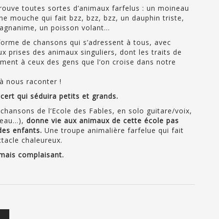
rouve toutes sortes d’animaux farfelus : un moineau
ne mouche qui fait bzz, bzz, bzz, un dauphin triste,
magnanime, un poisson volant…
forme de chansons qui s’adressent à tous, avec
ux prises des animaux singuliers, dont les traits de
ement à ceux des gens que l’on croise dans notre
 à nous raconter !
cert qui séduira petits et grands.
 chansons de l’Ecole des Fables, en solo guitare/voix,
ceau…),
donne vie aux animaux de cette école pas
des enfants.
Une troupe animalière farfelue qui fait
ctacle chaleureux.
jamais complaisant.